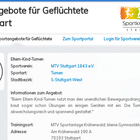
ebote für Geflüchtete
art
portangebote für Geflüchtete
Zum Sportportal
Login für Sportvere
Eltern-Kind-Turnen
Sportverein:
MTV Stuttgart 1843 e.V.
Sportart:
Turnen
Stadtbezirk:
S-Stuttgart-West
Informationen zum Angebot:
"Beim Eltern-Kind-Turnen nutzt man den unendlichen Bewegungsdrang
baut sogar schon Übungen an einigen Geräten mit ein. Die Turn
abwechslungsreich und spannend gestaltet."
Trainingsort:
MTV Sportanlage Kräherwald, kleine Gymnastikh
Adresse:
Am Kräherwald 190 A
70193 Stuttgart