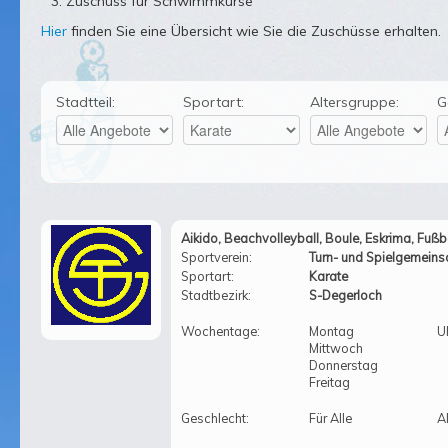
Zuschuss für Schwimmkurse
Hier
finden Sie eine Übersicht wie Sie die Zuschüsse erhalten.
Stadtteil:
Sportart:
Altersgruppe:
G
Aikido, Beachvolleyball, Boule, Eskrima, Fußbal
Sportverein:
Turn- und Spielgemeinsc
Sportart:
Karate
Stadtbezirk:
S-Degerloch
Wochentage:
Montag
U
Mittwoch
Donnerstag
Freitag
Geschlecht:
Für Alle
Al