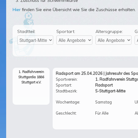
Zuschuss für Schwimmkurse
Hier
finden Sie eine Übersicht wie Sie die Zuschüsse erhalten.
Stadtteil:
Sportart:
Altersgruppe:
G
1. Radfahrverein
Radsport am 25.04.2026 | Jahresuhr des Spor
Stuttgardia 1886
Sportverein:
1. Radfahrverein Stuttg
Stuttgart e.V.
Sportart:
Radsport
Stadtbezirk:
S-Stuttgart-Mitte
Wochentage:
Samstag
U
Geschlecht:
Für Alle
Al